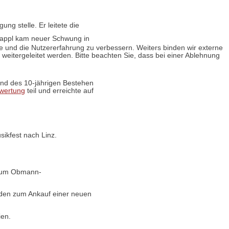
ng stelle. Er leitete die
 Rappl kam neuer Schwung in
te und die Nutzererfahrung zu verbessern. Weiters binden wir externe
itergeleitet werden. Bitte beachten Sie, dass bei einer Ablehnung
und des 10-jährigen Bestehen
wertung
teil und erreichte auf
ikfest nach Linz.
 zum Obmann-
enden zum Ankauf einer neuen
ien.