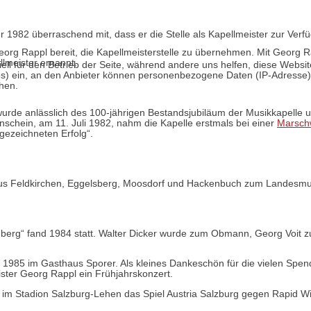
982 überraschend mit, dass er die Stelle als Kapellmeister zur Verfügu
Georg Rappl bereit, die Kapellmeisterstelle zu übernehmen. Mit Georg
lmeister ernannt.
ell für den Betrieb der Seite, während andere uns helfen, diese Websi
) ein, an den Anbieter können personenbezogene Daten (IP-Adresse) we
ehen.
urde anlässlich des 100-jährigen Bestandsjubiläum der Musikkapelle 
chein, am 11. Juli 1982, nahm die Kapelle erstmals bei einer
Marsch
ezeichneten Erfolg“.
aus Feldkirchen, Eggelsberg, Moosdorf und Hackenbuch zum Landesmus
erg“ fand 1984 statt. Walter Dicker wurde zum Obmann, Georg Voit
ai 1985 im Gasthaus Sporer. Als kleines Dankeschön für die vielen Sp
ister Georg Rappl ein Frühjahrskonzert.
 im Stadion Salzburg-Lehen das Spiel Austria Salzburg gegen Rapid W