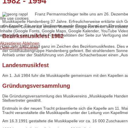
1982 - 1994
Franz Permannschlager teilte uns am 26. Dezember 1
We use cookies
Musikkapelle Handenberg 37 Jahre. Erfreulicherweise erklärte sich 
die Kapelle. Für seine Verdienste wurde Georg Rappl zum Ehrenkapel
Wir nutzen Cookies auf unserer Website. Einige von ihnen sind essenzi
Inhalte (Google Fonts, Google Maps, Google Kalender, YouTube Videos
Bezirksmusikfest 1982
womöglich nicht mehr alle Funktionalitäten der Seite zur Verfügung st
Akzeptieren
Ablehnen
Das Jahr 1982 stand ganz im Zeichen des Bezirksmusikfestes. Dies w
Datenschutzhinweise
der Goldhaubengruppe Handenberg gefeiert. Bei strahlendem Sonnens
Anhieb unter der Stabführung von Johann Schacherbauer einen „Ausg
Landesmusikfest
Am 1. Juli 1984 fuhr die Musikkapelle gemeinsam mit den Kapellen 
Gründungsversammlung
Die Gründungsversammlung des Musikvereins „Musikkapelle Handenb
Stellvertreter gewählt.
Erstmals in der neuen Tracht präsentierte sich die Kapelle am 11. M
Tracht veranstaltete die Musikkapelle unter der Leitung von Kapellme
Am 16.3.1991 gestaltete die Musikkapelle vor ca. 16 000 Zuschauern