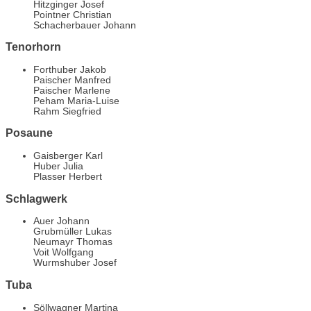
Hitzginger Josef
Pointner Christian
Schacherbauer Johann
Tenorhorn
Forthuber Jakob
Paischer Manfred
Paischer Marlene
Peham Maria-Luise
Rahm Siegfried
Posaune
Gaisberger Karl
Huber Julia
Plasser Herbert
Schlagwerk
Auer Johann
Grubmüller Lukas
Neumayr Thomas
Voit Wolfgang
Wurmshuber Josef
Tuba
Söllwagner Martina