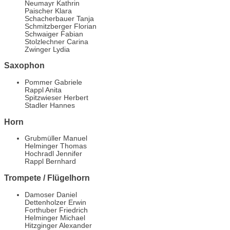
Neumayr Kathrin
Paischer Klara
Schacherbauer Tanja
Schmitzberger Florian
Schwaiger Fabian
Stolzlechner Carina
Zwinger Lydia
Saxophon
Pommer Gabriele
Rappl Anita
Spitzwieser Herbert
Stadler Hannes
Horn
Grubmüller Manuel
Helminger Thomas
Hochradl Jennifer
Rappl Bernhard
Trompete / Flügelhorn
Damoser Daniel
Dettenholzer Erwin
Forthuber Friedrich
Helminger Michael
Hitzginger Alexander